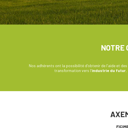
NOTRE 
Nos adhérents ont la possibilité d'obtenir de l'aide et des
transformation vers l'
industrie du futur
,
AXEM
FICIM