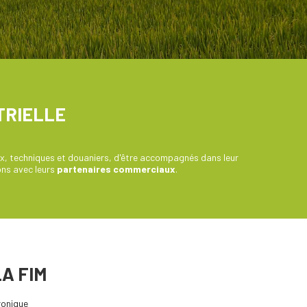
TRIELLE
ux, techniques et douaniers, d'être accompagnés dans leur
ons avec leurs
partenaires commerciaux
.
A FIM
ronique