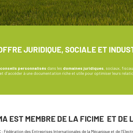
OFFRE JURIDIQUE, SOCIALE ET INDUS
conseils personnalisés
dans les
domaines juridiques
, sociaux, fisca
 et d'accéder à une documentation riche et utile pour optimiser leurs relati
A EST MEMBRE DE LA FICIME ET DE L
E
: Fédération des Entreprises Internationales de la Mécanique et de l'Elect