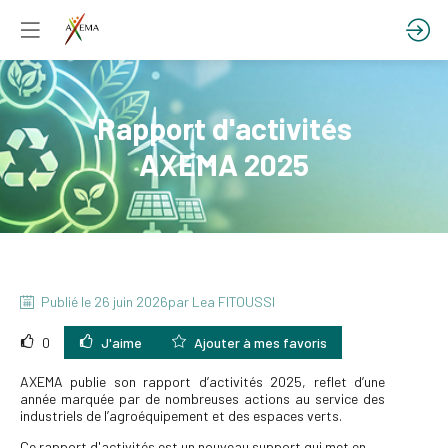
Rapport d'activités
AXEMA 2025
Publié le
26 juin 2026
par
Lea
FITOUSSI
0
J'aime
Ajouter à mes favoris
AXEMA publie son rapport d’activités 2025, reflet d’une 
année marquée par de nombreuses actions au service des 
industriels de l’agroéquipement et des espaces verts.
Ce rapport d'activités est un nouveau support qui met en 