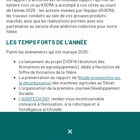
lumière tout ce qu'AXEMA a accompli à vos côtés au cours 
de l’année 2025 : les actions menées par l’équipe d’AXEMA, 
les travaux conduits au sein de vos groupes produits 
marchés ainsi que les réalisations portées avec nos 
partenaires au service d’une ambition collective pour notre 
filière
LES TEMPS FORTS DE L’ANNÉE
Parmi les événements qui ont marqué 2025 :
Le lancement du projet EVOFIA (évolution des 
formations en agroéquipement), dédié à l’évolution de 
l’offre de formation de la filière.
La présentation du rapport de l’
étude prospective sur 
la décarbonation
 des machines agricoles au Sénat.
L’organisation de la première Journée Développement 
Durable.
L’
AGRITECH DAY
, rendez-vous incontournable 
consacré à l’innovation, à la robotique et à 
l’intelligence artificielle.
La participation aux grands salons professionnels, 
COOKIES
notamment le Salon International de l’Agriculture et le 
SITEVI
.
La création d'AgriVitiEvents avec l'ambition de 
proposer des évènements concrets et plus proche 