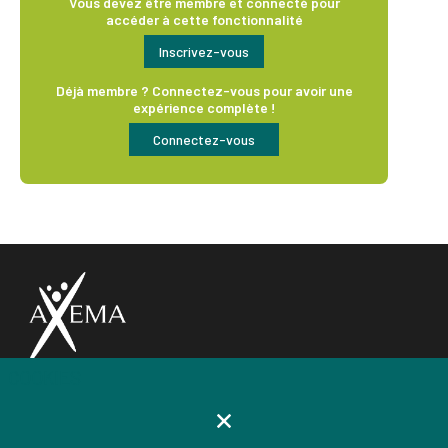
Vous devez être membre et connecté pour
accéder à cette fonctionnalité
Inscrivez-vous
Déjà membre ? Connectez-vous pour avoir une
expérience complète !
Connectez-vous
COOKIES
AXEMA
Notre vision
Gouvernance & organisation