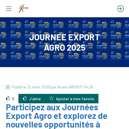
JOURNEE EXPORT
AGRO 2025
Publié le
12 mars 2025
par
Ikram
ABDOUTTALIB
0
J'aime
Ajouter à mes favoris
Participez aux Journées
Export Agro et explorez de
nouvelles opportunités à