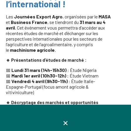
l’international !
Les
Journées Export Agro
, organisées par le
MASA
et
Business France
, se tiendront du
31 mars au 4
avril
. Cet événement vous permettra d’accéder aux
récentes études de marché et d’échanger sur les
perspectives internationales pour les secteurs de
l’agriculture et de l’agroalimentaire, y compris
le
machinisme agricole
.
🔹 Présentations d’études de marché :
📅
Lundi 31 mars (14h-15h30)
: Étude Nigeria
📅
Mardi 1er avril (10h30-12h)
: Étude Vietnam
📅
Vendredi 4 avril (9h30-11h)
: Étude Italie-
Espagne-Portugal (focus amont agricole &
vitiviniculture)
🔹 Décryptage des marchés et opportunités
commerciales avec 6 séquences pays :
COOKIES
✅ Nigéria
✅ Vietnam
✅ États-Unis