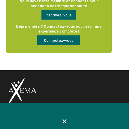
Vous devez être membre et connecté pour
accéder à cette fonctionnalité
Inscrivez-vous
Déjà membre ? Connectez-vous pour avoir une
expérience complète !
Connectez-vous
COOKIES
AXEMA
Notre vision
Gouvernance & organisation