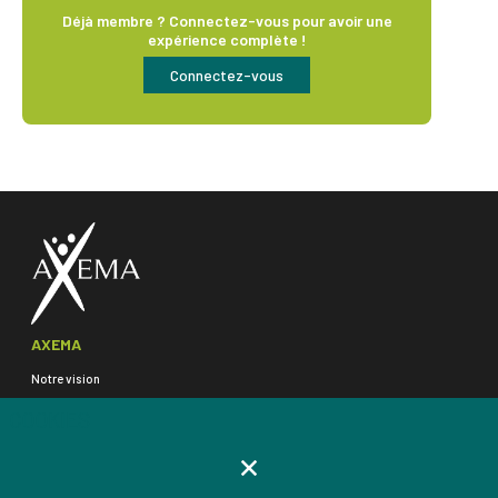
Déjà membre ? Connectez-vous pour avoir une
expérience complète !
Connectez-vous
AXEMA
Notre vision
Gouvernance & organisation
COOKIES
L'équipe Axema
GPM et Commissions
Nos familles de produits