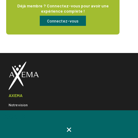
Déjà membre ? Connectez-vous pour avoir une
expérience complète !
Connectez-vous
AXEMA
Notre vision
Gouvernance & organisation
COOKIES
L'équipe Axema
GPM et Commissions
Nos familles de produits