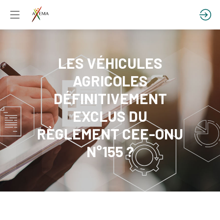
LES VÉHICULES
AGRICOLES
DÉFINITIVEMENT
EXCLUS DU
RÈGLEMENT CEE-ONU
N°155 ?