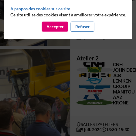
A
AAZ
A propos des cookies sur ce site
K
KRONE
Ce site utilise des cookies visant à améliorer votre expérience.
Accepter
Refuser
SALLES D'ATELIERS
9 juil. 2024
10:00
12:00
Atelier 2
C
CNH
JD
JOHN DEE
J
JCB
L
LEMKEN
C
CRODIP
M
MANITOU
A
AAZ
K
KRONE
SALLES D'ATELIERS
9 juil. 2024
13:30
15:30