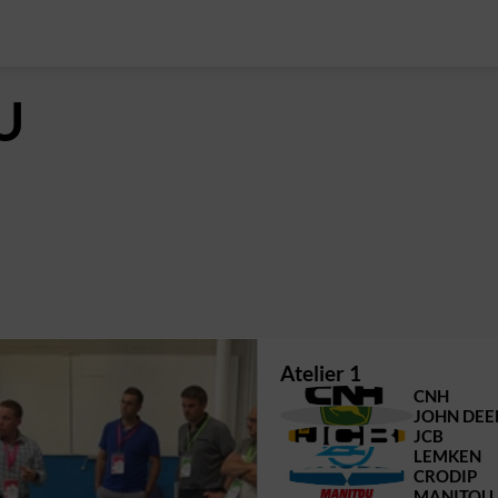
U
Atelier 1
C
CNH
JD
JOHN DEE
J
JCB
L
LEMKEN
C
CRODIP
M
MANITOU