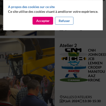
A
AAZ
A propos des cookies sur ce site
K
KRONE
Ce site utilise des cookies visant à améliorer votre expérience.
Accepter
Refuser
SALLES D'ATELIERS
9 juil. 2024
10:00
12:00
Atelier 2
C
CNH
JD
JOHN DEE
J
JCB
L
LEMKEN
C
CRODIP
M
MANITOU
A
AAZ
K
KRONE
SALLES D'ATELIERS
9 juil. 2024
13:30
15:30