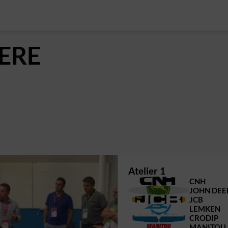
ERE
Atelier 1
C
CNH
JD
JOHN DEE
J
JCB
L
LEMKEN
C
CRODIP
M
MANITOU