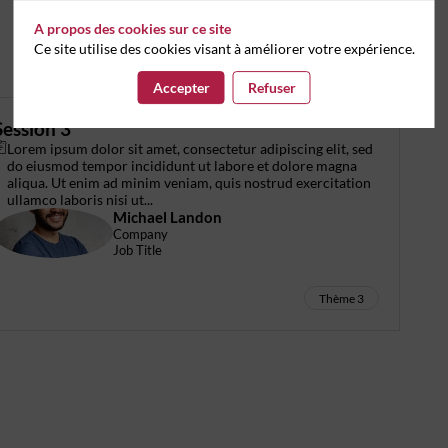
A propos des cookies sur ce site
Ce site utilise des cookies visant à améliorer votre expérience.
Accepter
Refuser
Session 3
Lorem ipsum dolor sit amet, consectetur adipiscing elit, sed
do eiusmod tempor incididunt ut labore et dolore magna
aliqua. Ut enim ad minim veniam, quis nostrud exercitation
ullamco laboris nisi ut...
Michael
Landon
ML
Company
Job Title
Thème 3