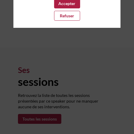
ex ea commodo consequat. Duis aute irure dolor in
Accepter
reprehenderit in voluptate velit esse cillum dolore eu
fugiat nulla pariatur. Excepteur sint occaecat
Refuser
cupidatat non proident, sunt in culpa qui officia
deserunt mollit anim id est laborum.
Ses
sessions
Retrouvez la liste de toutes les sessions
présentées par ce speaker pour ne manquer
aucune de ses interventions.
Toutes les sessions