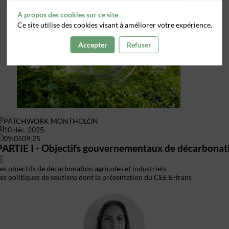
A propos des cookies sur ce site
Ce site utilise des cookies visant à améliorer votre expérience.
Accepter
Refuser
PATCHWORK MONTHOLON
10 déc. 2025
09:05
09:25
PARTIE I - Objectifs gouvernementaux de décarbonat
es objectifs de décarbonation agricoles et industriels
es politiques de soutiens dont la présentation du CEE E-trans
CG