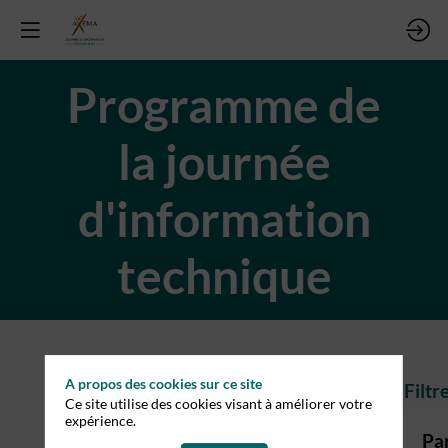
Programme de
la journée
d'information
technique
A propos des cookies sur ce site
Toutes les
Filtr
Ce site utilise des cookies visant à améliorer votre
expérience.
Conférences
Par