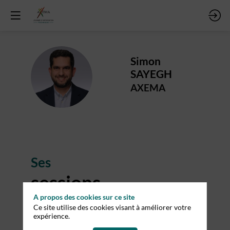
Simon
SS
SAYEGH
AXEMA
Ses
sessions
A propos des cookies sur ce site
Retrouvez la liste de toutes les sessions
Ce site utilise des cookies visant à améliorer votre
présentées par ce speaker pour ne manquer
expérience.
aucune de ses interventions.