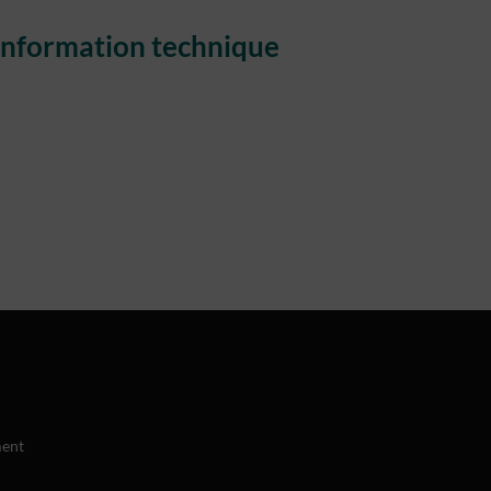
'information technique
ment