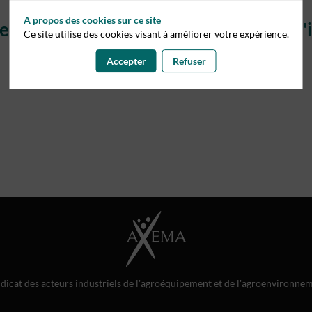
A propos des cookies sur ce site
cter pour vous inscrire à la journée d
Ce site utilise des cookies visant à améliorer votre expérience.
Accepter
Refuser
Connectez vous pour vous inscrire
Je n'ai pas de compte
dicat des acteurs industriels de l'agroéquipement et de l'agroenvironne