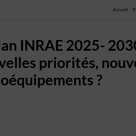
Accueil
P
lan INRAE 2025- 2030
velles priorités, nouv
groéquipements ?