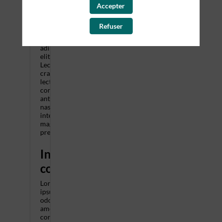
Lorem
Accepter
ipsum
odor
Refuser
amet,
consectetuer
adipiscing
elit.
Lectus
cras
lectus
consectetur
ante
nascetur
interdum
magnis
pretium.
Informations
complémentaires
Lorem
ipsum
odor
amet,
consectetuer