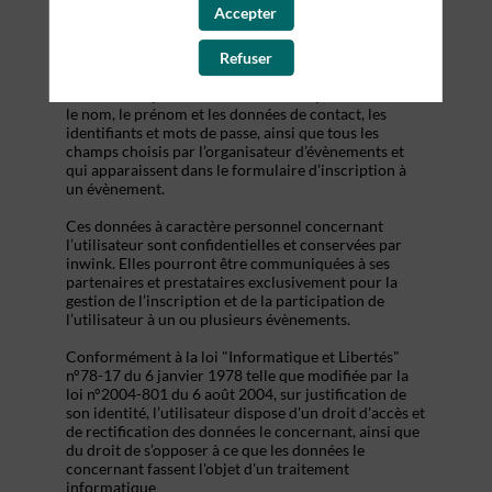
s’inscrire à un évènement, d’accéder au site d’un
Accepter
évènement, et de consulter les informations relatives
à l’organisation pratique et logistique d’un
Refuser
évènement.
Les données personnelles recueillies par inwink sont
le nom, le prénom et les données de contact, les
identifiants et mots de passe, ainsi que tous les
champs choisis par l’organisateur d’évènements et
qui apparaissent dans le formulaire d’inscription à
un évènement.
Ces données à caractère personnel concernant
l’utilisateur sont confidentielles et conservées par
inwink. Elles pourront être communiquées à ses
partenaires et prestataires exclusivement pour la
gestion de l’inscription et de la participation de
l’utilisateur à un ou plusieurs évènements.
Conformément à la loi "Informatique et Libertés"
n°78-17 du 6 janvier 1978 telle que modifiée par la
loi n°2004-801 du 6 août 2004, sur justification de
son identité, l’utilisateur dispose d'un droit d'accès et
de rectification des données le concernant, ainsi que
du droit de s’opposer à ce que les données le
concernant fassent l'objet d'un traitement
informatique